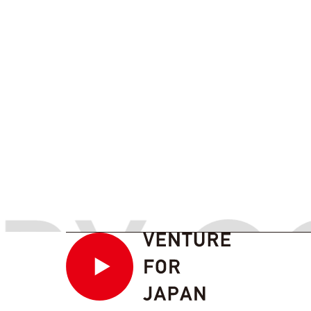
RY C
RY C
お問い
ENTRY
CONTACT
/