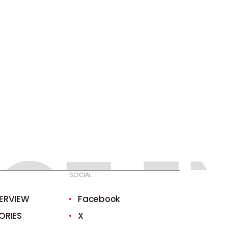
CT E
CT E
SOCIAL
TERVIEW
Facebook
ORIES
X