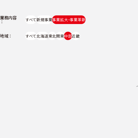
業務内容
すべて
新規事業
事業拡大・事業革新
地域
すべて
北海道
東北
関東
中部
近畿