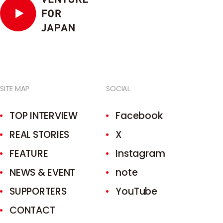
ENTRY
CONTACT
/
2年後の自分は、
SITE MAP
SOCIAL
今日の挑戦で変わる。
TOP INTERVIEW
Facebook
エントリーは、面談・ご相談からスタートします。
REAL STORIES
X
担当者がお話を伺いますので、お気軽にご連絡ください。
FEATURE
Instagram
NEWS & EVENT
note
お問い合わせはこちら
SUPPORTERS
You
T
Ube
CONTACT