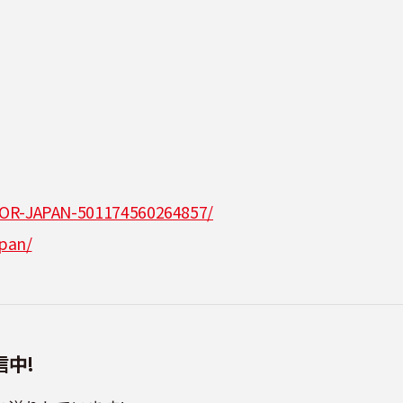
OR-JAPAN-501174560264857/
pan/
信中!