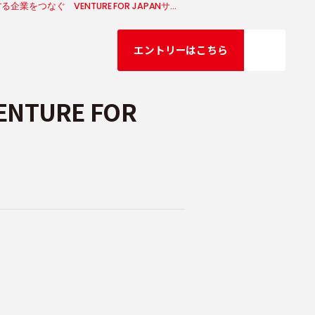
ニ
成長意欲の高い若者と革新的な挑戦をする企業をつなぐ VENTURE FOR JAPANサービスサイトリニューアル
ュ
エントリーはこちら
URE FOR
ー