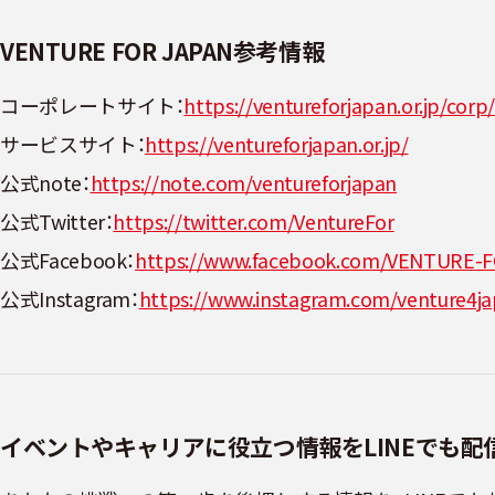
VENTURE FOR JAPAN参考情報
コーポレートサイト：
https://ventureforjapan.or.jp/corp/
サービスサイト：
https://ventureforjapan.or.jp/
公式note：
https://note.com/ventureforjapan
公式Twitter：
https://twitter.com/VentureFor
公式Facebook：
https://www.facebook.com/VENTURE-F
公式Instagram：
https://www.instagram.com/venture4ja
イベントやキャリアに役立つ情報をLINEでも配